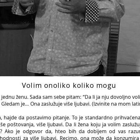
Volim onoliko koliko mogu
 ženu. Sada sam sebe pitam: “Da li ja nju dovoljno vo
” Gledam je… Ona zaslužuje više ljubavi. (Izvinite na mom la
da postavimo pitanje. To je standardno prihvaćena s
še poštovanja, više ljubavi. Da li žena koju ja volim zaslužu
avi? Ako je odgovor da, hteo bih da dobijem od vas raz
hodnosti za više ljubavi. Recimo, ona može da konzumira 