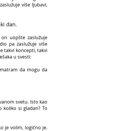
aslužuje više ljubavi,
aki dan.
on uopšte zaslužuje
dio pa zaslužuje više
 takvi koncepti, takvi
rešaka u svesti:
o smatram da mogu da
ovanom svetu.
Isto kao
o koliko si gladan? To
je volim, logično je.