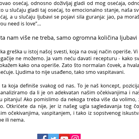
kovao osećaj, odnosno doživljaj gladi od mog osećaja, odno
o u slučaju gladi taj osećaj, to emocionalno stanje, naša sv
aj, a u slučaju ljubavi se pojavi sila guranja: jao, pa moraš
 you need is love”…
ta nam više ne treba, samo ogromna količina ljubavi 
ška u istoj našoj svesti, koja na ovaj način operiše. Vi 
gačije ne možemo. Ja vam neću davati recepturu - kako sv
kažem kako ona operiše. Zato što normalan čovek, a hval
mećuje. Ljudima to nije usađeno, tako smo vaspitavani.
e ta koja definiše svakog od nas. To je naš koncept, pozici
analiziramo da li je on adekvatan našim očekivanjima i na
 u pitanju!
Ako pomislimo da nekoga treba više da volimo, za
. Otkrićete da nije, jer iz našeg ugla sagledavanja tog č
m očekivanjima, vaspitanjem, i tako iz sopstvenog iskustv
e ili nema.