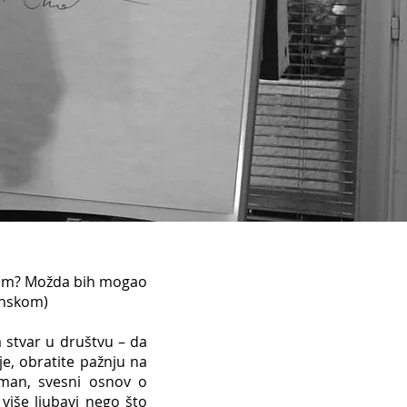
lim? Možda bih mogao
tinskom)
tvar u društvu – da
je, obratite pažnju na
uman, svesni osnov o
više ljubavi nego što