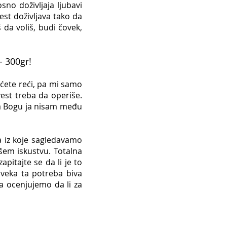
sno doživljaja ljubavi
est doživljava tako da
 da voliš, budi čovek,
- 300gr!
ćete reći, pa mi samo
est treba da operiše.
a Bogu ja nisam među
ja iz koje sagledavamo
šem iskustvu. Totalna
pitajte se da li je to
oveka ta potreba biva
a ocenjujemo da li za