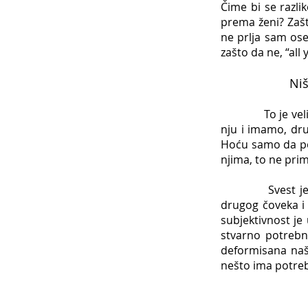
Čime bi se razli
prema ženi? Zašt
ne prlja sam oseć
zašto da ne, “all
Niš
To je velika gre
nju i imamo, dru
Hoću samo da po
njima, to ne pri
Svest j
drugog čoveka i 
subjektivnost je
stvarno potrebno
deformisana naši
nešto ima potreb