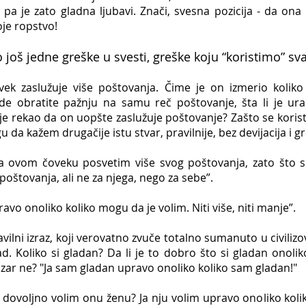
pa je zato gladna ljubavi. Znači, svesna pozicija - da ona z
oje ropstvo!
o još jedne greške u svesti, greške koju “koristimo” sv
lužuje više poštovanja. Čime je on izmerio koliko 
de obratite pažnju na samu reč poštovanje, šta li je ura
 je
rekao da on uopšte zaslužuje poštovanje? Zašto se koriste
u da kažem drugačije istu stvar, pravilnije, bez devijacija i g
 da ovom čoveku posvetim više svog poštovanja, zato št
oštovanja, ali ne za njega, nego za sebe”.
pravo onoliko koliko mogu da je volim. Niti više, niti manje”.
izraz, koji verovatno zvuče totalno sumanuto u civiliz
. Koliko si gladan? Da li je to dobro što si gladan onolik
, zar ne? "Ja sam gladan upravo onoliko koliko sam gladan!"
ljno volim onu ženu? Ja nju volim upravo onoliko koliko 