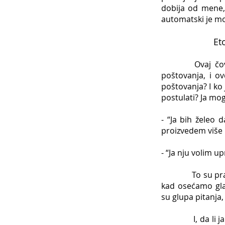
dobija od mene, 
automatski je m
Et
Ovaj čovek zas
poštovanja, i ov
poštovanja? I ko
postulati? Ja mog
- “Ja bih želeo
proizvedem više p
- “Ja nju volim u
To su pravilni 
kad osećamo glad
su glupa pitanja
I, da li ja dovo