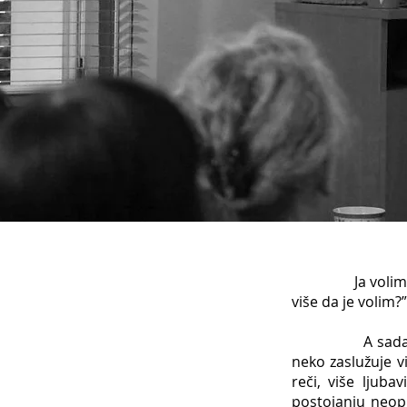
Ja volim jednu
više da je volim?
A sada, hajde 
neko zaslužuje vi
reči, više ljub
postojanju neop